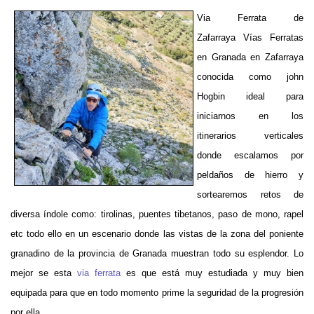
Via Ferrata de
Zafarraya
Vías Ferratas
en Granada en Zafarraya
conocida como john
Hogbin i
deal para
iniciarnos en los
itinerarios verticales
donde escalamos por
peldaños de hierro y
sortearemos retos de
diversa índole como: tirolinas, puentes tibetanos, paso de mono, rapel
etc todo ello en un escenario donde las vistas de la zona del poniente
granadino de la provincia de Granada muestran todo su esplendor. Lo
mejor se esta
via ferrata
es que está muy estudiada y muy bien
equipada para que en todo momento prime la seguridad de la progresión
por ella.