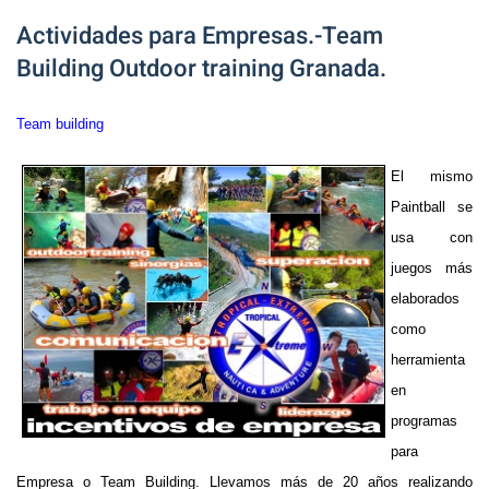
Actividades para Empresas.-Team
Building Outdoor training Granada.
Team building
El mismo
Paintball se
usa con
juegos más
elaborados
como
herramienta
en
programas
para
Empresa o Team Building. Llevamos más de 20 años realizando