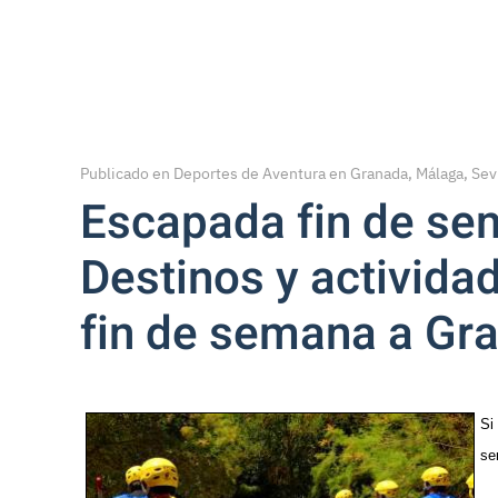
Type 2 or more characters for results.
Publicado en
Deportes de Aventura en Granada, Málaga, Sevi
Escapada fin de se
Destinos y activida
fin de semana a Gr
Si
se