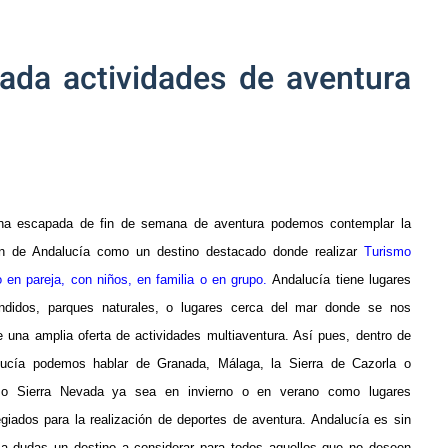
ada actividades de aventura
na escapada de fin de semana de aventura podemos contemplar la
ón de Andalucía como un destino destacado donde realizar
Turismo
o
en pareja, con niños, en familia o en grupo.
Andalucía tiene lugares
ndidos, parques naturales, o lugares cerca del mar donde se nos
e una amplia oferta de
actividades multiaventura
. Así pues, dentro de
lucía podemos hablar de Granada, Málaga, la Sierra de Cazorla o
uso Sierra Nevada ya sea en invierno o en verano como lugares
legiados para la realización de deportes de aventura.
Andalucía es sin
 a dudas un destino a considerar para todos aquellos que no deseen