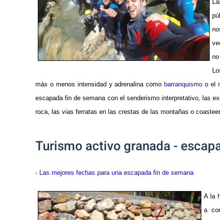
La
pú
no
ve
no
Lo
más o menos intensidad y adrenalina como
barranquismo
o el
escapada fin de semana con el senderismo interpretativo, las exc
roca, las vias ferratas en las crestas de las montañas o coastee
Turismo activo granada - escapa
- Las mejores fechas para una escapada fin de semana
A la 
a con