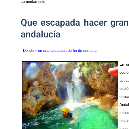
comentarnoslo.
Que escapada hacer gran
andalucía
- Donde ir en una escapada de fin de semana
En u
opci
activ
esplé
ofrec
Anda
incl
privi
lugar