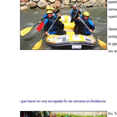
puent
sema
nuest
Desti
prota
la ga
tus a
- que hacer en una escapada fin de semana en Andalucia
En Tr