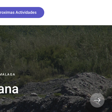
roximas Actividades
 MALAGA
ana