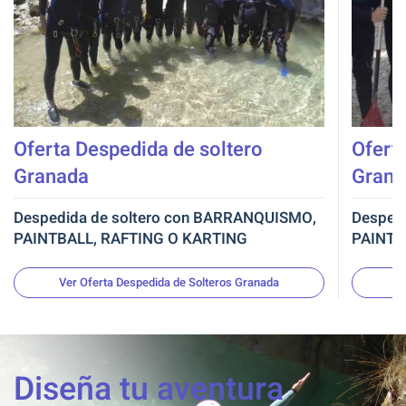
Oferta Despedida de soltero
Ofert
Granada
Grana
Despedida de soltero con BARRANQUISMO,
Despedi
PAINTBALL, RAFTING O KARTING
PAINTBA
Ver Oferta Despedida de Solteros Granada
Diseña tu aventura