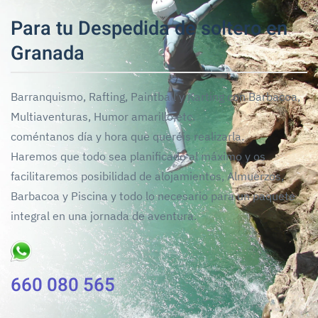
Para tu Despedida de soltero en
Granada
Barranquismo, Rafting, Paintball y Karting con Barbacoa,
Multiaventuras, Humor amarillo,etc.
coméntanos día y hora que queréis realizarla.
Haremos que todo sea planificado al máximo y os
facilitaremos posibilidad de alojamientos, Almuerzos,
Barbacoa y Piscina y todo lo necesario para un paquete
integral en una jornada de aventura.
660 080 565