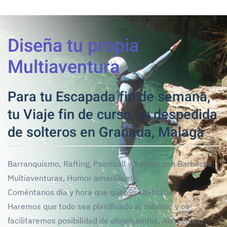
Diseña tu propia
Multiaventura
Para tu Escapada fin de semana,
tu Viaje fin de curso, tu despedida
de solteros en Granada, Malaga
Barranquismo, Rafting, Paintball y Karting con Barbacoa,
Multiaventuras, Humor amarillo,etc.
Coméntanos día y hora que queréis realizarla.
Haremos que todo sea planificado al máximo y os
facilitaremos posibilidad de alojamientos, Almuerzos,