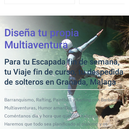
Diseña tu propia
Multiaventura
Para tu Escapada fin de semana,
tu Viaje fin de curso, tu despedida
de solteros en Granada, Malaga
Barranquismo, Rafting, Paintball y Karting con Barbacoa,
Multiaventuras, Humor amarillo,etc.
Coméntanos día y hora que queréis realizarla.
Haremos que todo sea planificado al máximo y os