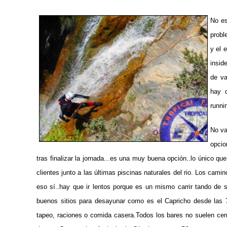
No es
probl
y el 
insid
de va
hay 
runni
No va
opcio
tras finalizar la jornada...es una muy buena opción..lo único qu
clientes junto a las últimas piscinas naturales del rio. Los cam
eso sí..hay que ir lentos porque es un mismo carrir tando de
buenos sitios para desayunar como es el Capricho desde las
tapeo, raciones o comida casera.Todos los bares no suelen cerr