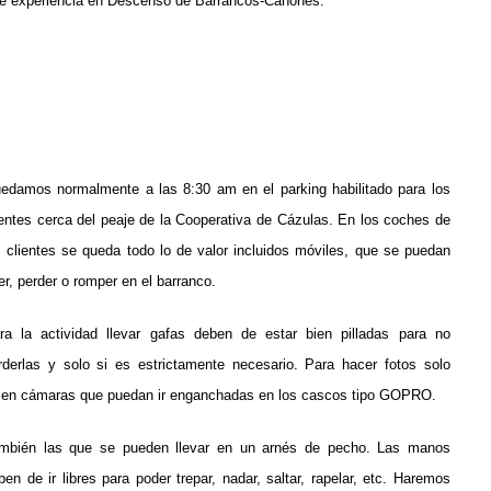
 de experiencia en Descenso de Barrancos-Cañones.
edamos normalmente a las 8:30 am en el parking habilitado para los
ientes cerca del peaje de la Cooperativa de Cázulas. En los coches de
s clientes se queda todo lo de valor incluidos móviles, que se puedan
er, perder o romper en el barranco.
ra la actividad llevar gafas deben de estar bien pilladas para no
rderlas y solo si es estrictamente necesario. Para hacer fotos solo
len cámaras que puedan ir enganchadas en los cascos tipo GOPRO.
mbién las que se pueden llevar en un arnés de pecho. Las manos
ben de ir libres para poder trepar, nadar, saltar, rapelar, etc. Haremos