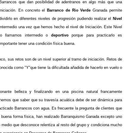
Barrancos que dan posibilidad de adentranos en algo más que una
iniciación.
En concreto el
Barranco de Rio Verde
Granada permite
dividirlo en diferentes niveles de progresión pudiendo realizar el
Nivel
intermedio una vez que hemos hecho el nivel de Iniciación.
Este Nivel
lo llamamos intermedio o
deportivo
porque para practicarlo es
importante tener una condición física buena.
co, sus retos son de un nivel superior al tramo de iniciación.
Retos de
conocida como "Y"que tiene la dificultada añadida de hacerlo en vuelo o
nante belleza y finalizando en una piscina natural francamente
tenemos que saber que su travesía acuática debe de ser dinámica para
racticado Barrancos con agua.
Es frecuente la pregunta de clientes que
n buena forma física, han realizado Barranquismo Ganada excepto uno
medio que desconoce relentiza al resto del grupo y condiciona mucho