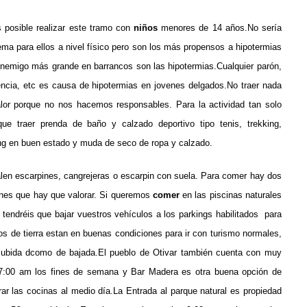
 posible realizar este tramo con
niños
menores de 14 años.No sería
ema para ellos a nivel físico pero son los más propensos a hipotermias
enemigo más grande en barrancos son las hipotermias.Cualquier parón,
encia, etc es causa de hipotermias en jovenes delgados.
No traer nada
lor porque no nos hacemos responsables. Para la actividad tan solo
que traer prenda de baño y
calzado deportivo tipo tenis, trekking,
ng en buen estado y muda de seco de ropa y calzado.
len escarpines, cangrejeras o escarpin con suela. Para comer hay dos
nes que hay que valorar. Si queremos
comer
en las piscinas naturales
e tendréis que bajar vuestros vehículos a los parkings habilitados para
inos de tierra estan en buenas condiciones para ir con turismo normales,
 subida dcomo de bajada.El pueblo de Otivar también cuenta con muy
 7:00 am los fines de semana y Bar Madera es otra buena opción de
ar las cocinas al medio día.La Entrada al parque natural es propiedad