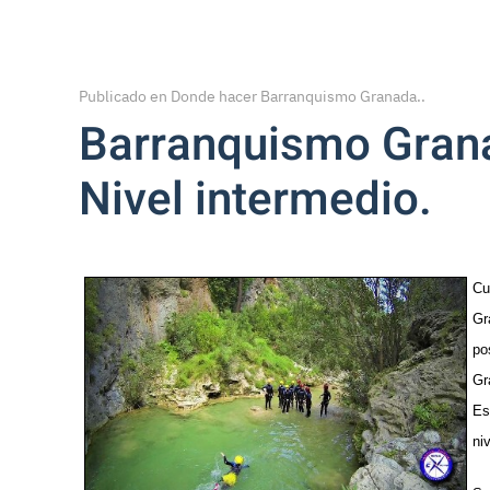
Publicado en
Donde hacer Barranquismo Granada.
.
Barranquismo Grana
Nivel intermedio.
Cu
Gr
po
Gr
Es
ni