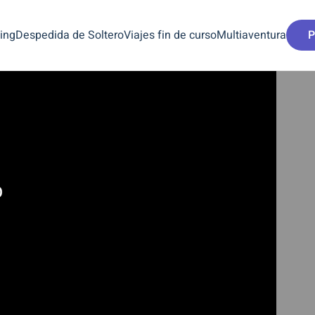
ing
Despedida de Soltero
Viajes fin de curso
Multiaventura
P
NQUISMO EN GRANADA. DESCENSO DE BAR
GRANADA
BARRANQUISM
RIO VERDE