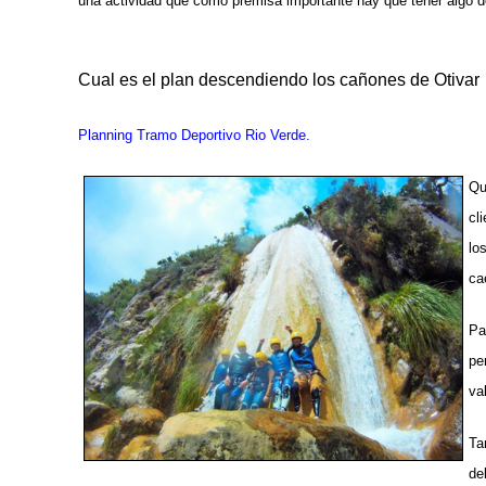
una actividad que como premisa importante hay que tener algo
Cual es el plan descendiendo los cañones de Otivar
Planning Tramo Deportivo Rio Verde.
Qu
cl
lo
ca
Pa
pe
va
Ta
de