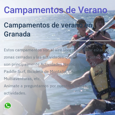
Campamentos de Verano
Campamentos de verano en
Granada
Estos campamentos son al aire libre para evitar estar en
zonas cerradas y las actividades que vamos a potenciar
son principalmente Actividades Nauticas como Kayak,
Paddle Surf, Bicicleta de Montaña, Circuitos
Multiaventuras, etc.
Animate a preguntarnos por nuestras fechas, precios y
actividades.