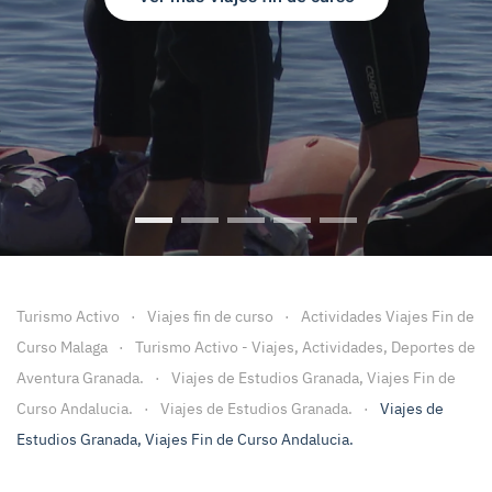
Viajes Fin de Curso
Viajes fin de Curso Granada
Viajes Fin de Curso Malaga
Viaje fin de curso a Ca
Viajes Fin de cu
Turismo Activo
Viajes fin de curso
Actividades Viajes Fin de
Curso Malaga
Turismo Activo - Viajes, Actividades, Deportes de
Aventura Granada.
Viajes de Estudios Granada, Viajes Fin de
Curso Andalucia.
Viajes de Estudios Granada.
Viajes de
Estudios Granada, Viajes Fin de Curso Andalucia.