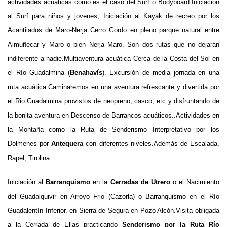
actividades acuáticas como es el caso del Surf o Bodyboard.Iniciación
al Surf para niños y jovenes, Iniciación al Kayak de recreo por los
Acantilados de Maro-Nerja Cerro Gordo en pleno parque natural entre
Almuñecar y Maro o bien Nerja Maro. Son dos rutas que no dejarán
indiferente a nadie.Multiaventura acuática Cerca de la Costa del Sol en
el Río Guadalmina
(
Benahavís
). Excursión de media jornada en una
ruta acuática.
Caminaremos en una aventura refrescante
y divertida por
el Rio Guadalmina provistos de neopreno, casco, etc y disfruntando de
la bonita aventura en Descenso de Barrancos acuáticos..
Actividades en
la Montaña como la Ruta de Senderismo Interpretativo por los
Dolmenes por
Antequera
con diferentes niveles.Además de Escalada,
Rapel, Tirolina.
Iniciación al
Barranquismo
en la
Cerradas de Utrero
o el Nacimiento
del Guadalquivir en Arroyo Frio (Cazorla) o Barranquismo en el Río
Guadalentín Inferior. en Sierra de Segura en Pozo Alcón.
Visita obligada
a la Cerrada de Elias practicando
Senderismo por la Ruta Río