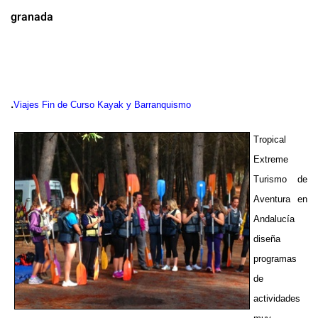
granada
.
Viajes Fin de Curso Kayak y Barranquismo
Tropical
Extreme
Turismo de
Aventura en
Andalucía
diseña
programas
de
actividades